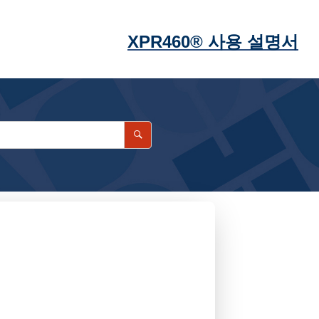
XPR
460®
사용 설명서